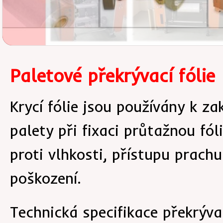
Paletové překrývací fólie
Krycí fólie jsou používány k za
palety při fixaci průtažnou fól
proti vlhkosti, přístupu prac
poškození.
Technická specifikace překrývac